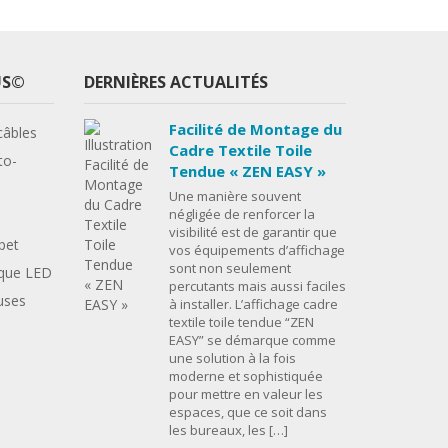
US©
DERNIÈRES ACTUALITÉS
Facilité de Montage du
âbles
Cadre Textile Toile
to-
Tendue « ZEN EASY »
Une manière souvent
négligée de renforcer la
visibilité est de garantir que
pet
vos équipements d’affichage
sont non seulement
que LED
percutants mais aussi faciles
uses
à installer. L’affichage cadre
textile toile tendue “ZEN
EASY” se démarque comme
une solution à la fois
moderne et sophistiquée
pour mettre en valeur les
espaces, que ce soit dans
les bureaux, les […]