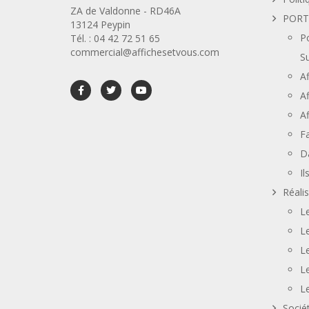
ZA de Valdonne - RD46A
PORT
13124 Peypin
Po
Tél. : 04 42 72 51 65
commercial@affichesetvous.com
S
A
A
Af
F
D
Il
Réali
L
L
L
L
Le
Socié