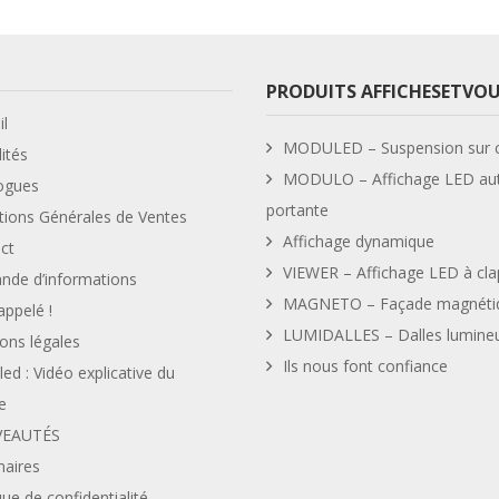
PRODUITS AFFICHESETVO
il
MODULED – Suspension sur c
ités
MODULO – Affichage LED au
ogues
portante
tions Générales de Ventes
Affichage dynamique
ct
VIEWER – Affichage LED à cla
de d’informations
MAGNETO – Façade magnéti
appelé !
LUMIDALLES – Dalles lumine
ons légales
Ils nous font confiance
ed : Vidéo explicative du
e
EAUTÉS
naires
que de confidentialité