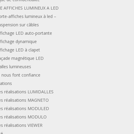
E AFFICHES LUMINEUX A LED
rte-affiches lumineux à led –
uspension sur câbles
ffichage LED auto-portante
ffichage dynamique
fichage LED à clapet
açade magnétique LED
alles lumineuses
s nous font confiance
sations
es réalisations LUMIDALLES
es réalisations MAGNETO
es réalisations MODULED
es réalisations MODULO
s réalisations VIEWER
té