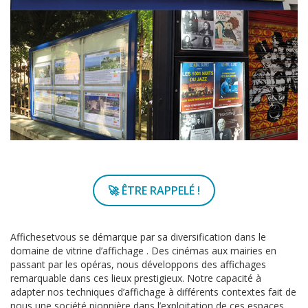
Les réalisations MODULO
Les réalisations VIEWER
Les réalisations MAGNETO
Les réalisations LUMIDALLES
Témoignages
Actualités
Partenaires
🚀 ÊTRE RAPPELÉ !
Contact
Affichesetvous se démarque par sa diversification dans le
domaine de vitrine d’affichage . Des cinémas aux mairies en
passant par les opéras, nous développons des affichages
remarquable dans ces lieux prestigieux. Notre capacité à
adapter nos techniques d’affichage à différents contextes fait de
nous une société pionnière dans l’exploitation de ces espaces