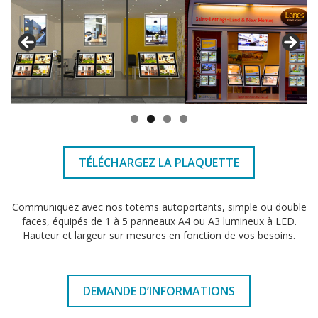
Façade magnétique LED
Vitrine d’affichage – Intérieur & Extérieur
Dalles lumineuses
Ils nous font confiance
Catalogue
Revendeurs
TÉLÉCHARGEZ LA PLAQUETTE
Trouver un revendeur pour réaliser ma vitrine
Communiquez avec nos totems autoportants, simple ou double
faces, équipés de 1 à 5 panneaux A4 ou A3 lumineux à LED.
Devenir revendeur
Hauteur et largeur sur mesures en fonction de vos besoins.
Réalisations
DEMANDE D’INFORMATIONS
Les réalisations MODULED