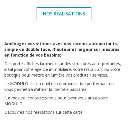
Les réalisations MODULO
Les réalisations VIEWER
NOS RÉALISATIONS
Les réalisations MAGNETO
Les réalisations LUMIDALLES
Aménagez vos vitrines avec nos totems autoportants,
Témoignages
simple ou double face, (hauteur et largeur sur mesures
en fonction de vos besoins).
Actualités
Des porte-affiches lumineux sur des structures auto-portantes,
idéal pour votre agence immobilière, votre restaurant ou votre
boutique pour mettre en lumière vos produits / services.
Partenaires
Le MODULO est un outil de communication performant qui
Contact
vous permettra d’attirer la clientèle passante !
Sur mesure, contactez-nous pour avoir vous aussi votre
MODULO.
Découvrez nos réalisations sur cette carte !